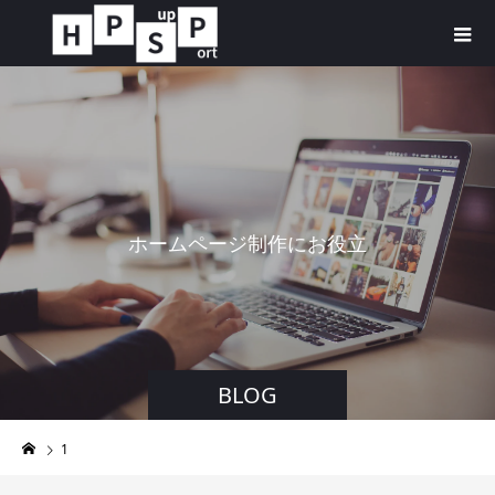
ホ
ー
ム
ペ
ー
ジ
制
作
に
お
役
立
ち
す
る
BLOG
1