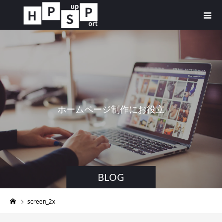
ホ
ー
ム
ペ
ー
ジ
制
作
に
お
役
立
ち
す
る
BLOG
screen_2x