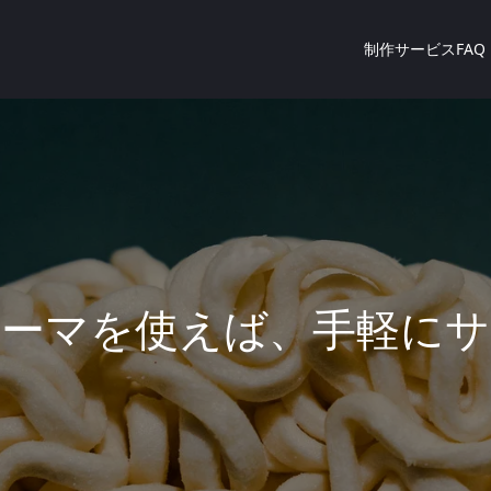
制作サービスFAQ
マ
を
使
え
ば
、
手
軽
に
サ
イ